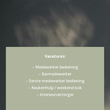
Vacatures:
– Medewerker bediening
– Barmedewerker
– Eerste medewerker bediening
– Keukenhulp / weekend kok
– Interieurverzorger