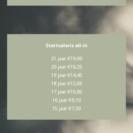
Startsalaris all-in
21 jaar €19,00
20 jaar €16,25
19 jaar €14,45
18 jaar €12,65
17 jaar €10,85
16 jaar €9,10
15 jaar €7,30