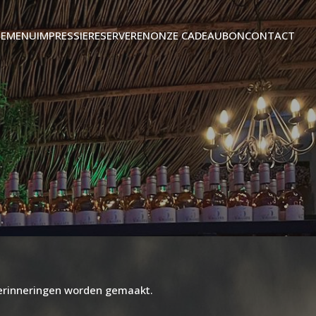
E
MENU
IMPRESSIE
RESERVEREN
ONZE CADEAUBON
CONTACT
erinneringen worden gemaakt.